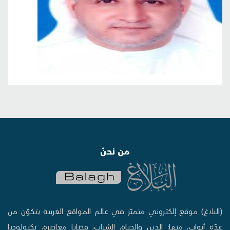
من نحنُ
(البلاغ) موقع إلكتروني متميّز في عالم المواقع العربية يتكوّن من
عدّة أبواب، منها: الدين والحياة، الشباب، قضايا معاصرة، تكنولوجيا