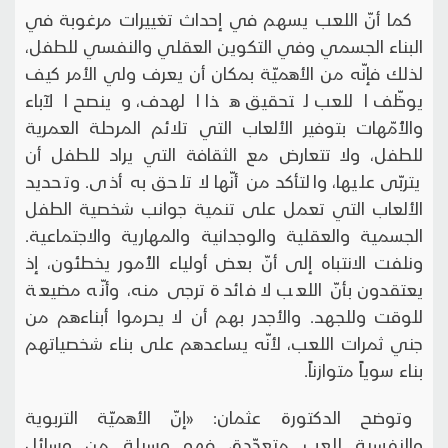
كما أنّ اللعب يسهم في إحداث تغييرات مرغوبة في
البناء الجسمي وفي التكوين العقلي والنفسي للطفل،
لذلك فإنّه من الأهميّة بمكان أن يعرف ولي الأمر كيف
يوظّف اللعب لتحقيق هذا الهدف، وينصح الآباء
والأُمّهات بتوفير الألعاب التي تلائم المرحلة العمرية
للطفل، ولا تتعارض مع الثقافة التي يراد للطفل أن
يتربّى عليها، والتأكد من أنّها لا تلحق به أذى. وتحديد
الألعاب التي تعمل على تنمية جوانب شخصية الطفل
الجسمية والعقلية والوجدانية والمهارية والاجتماعية.
ونلفت الانتباه إلى أنّ بعض أولياء الأُمور يخطئون، إذ
يعتقدون بأنّ اللعب لا فائدة ترجى منه، وأنّه مضيعة
للوقت وللجهد. والأجدر بهم أن لا يحرموا أبناءهم من
جني ثمرات اللعب، لأنّه يساعدهم على بناء شخصياتهم
بناء سوياً متوازناً.
وتوضح الدكتورة عثمان: «إنّ الأهميّة التربوية
والنفسية للعب متعدّدة، فهو وسيلة من وسائل