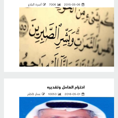
2015-05-06
7006
أسرة البلاغ
احترام العامل وتقديره
2018-05-01
10053
عمار كاظم