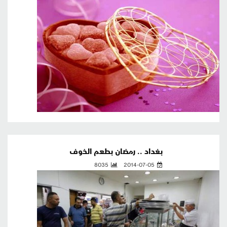
بغداد .. رمضان بطعم الخوف
8035
2014-07-05