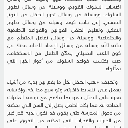
اكتساب السلوك القويم، ووسيلة من وسائل تطوير
السلوك، ووسيلة من وسائل تحرير الطفل من التوتر
النفسي، إلى جانب كونه وسيلة من وسائل تطوير
التفكير، وتعليم الطفل القوانين والقواعد الأخلاقية
والاجتماعية، ووسيلة من وسائل تفاعل المتعلِّم مع
بيئته لأنّه وسيلة من وسائل الإعداد للحياة. فضلاً عن
كون اللعب التمثيلي يمكّن الطفل من الاستكشاف،
حيث يكتسب قواعد السلوك من أدوار الكبار التي
يمثِّلها».
وتضيف: «لعب الطفل بكلّ ما يقع بين يديه من أشياء
يعمل على تنشيط ذاكرته، وتوسيع مداركه، وإكسابه
قدرة على التخيّل تنمو بما يتلاءم مع نوعية المثيرات
المتاحة له، فما يكاد الطفل يصل إلى السن التي تمكنه
من دخول المدرسة حتى يكون قد تكون لديه قدر كبير
من الخبرات والقدرات التي تمكّنه من التفوق على
أقرانه الذين لم تتوافر لهم فرص ممارسة اللعب.