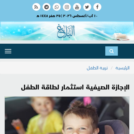
١٠ آب/أغسطس ٢٠٢٦ | ٢٥ صفر ١٤٤٨ هـ
ggle
ation
الرئيسية
تربية الطفل
الإجازة الصيفية استثمار لطاقة الطفل