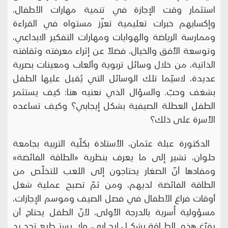
استثمار وقت الإجازة في تنمية مهارات الأطفال،
وإكسابهم خبرات تعليمية تعزّز مستواه في القراءة
وممارسة الرياضة والهوايات ومهارات التفكير الابداعي،
وتوسعة الأُفق والخيال، فضلاً عن إثراء معرفته وثقافته
الذاتية، من خلال وسائل تربوية وألعاب ومعينات بصرية
عديدة، لاسيّما تلك الوسائل التي يُقبل عليها الطفل
بشغف وحبّ. والسؤال الذي نعنيه هنا: كيف يستثمر
الطفل العطلة الصيفية بشكل إيجابي؟ وكيف تساعده
الأُسرة على ذلك؟
الدكتورة عبلة عثمان، الأُستاذة بكلّية التربية بجامعة
حلوان، تشير إلى ما يعرف بنظرية «الطاقة الفائضة»
ومفادها أنّ الصغار يحتاجون إلى اللعب للتخلّص من
الطاقة الفائضة لديهم، ومن ثمّ تصبح عملية شغل
أوقات فراغ الأطفال في فصل الصيف وموسم الإجازات،
مسؤولية أُسرية بالدرجة الأُولى، لأنّ الطفل يحتاج أن
يفرّغ هذه الطاقة بشكل إيجابي، ولا يستطيع تحديد