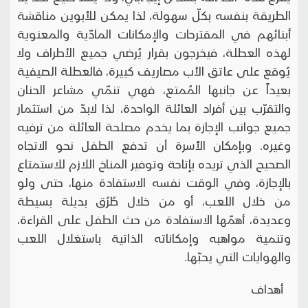
الطريقة بنفسه بكلّ سهولة، لذا يمكن للأبوين مناقشة
أبنائهم في المقترحات والإمكانات المادّية والمعنوية
لهذه العطلة، فيخرجون بقرار يُرضي جميع الأطراف ولا
يُوقع على عاتق الأب مصاريف كبيرة، فالعطلة الصيفية
بعيداً عن جانبها المُمتع، فهي تنمّي مشاعر الحنان
والتقرّب بين أفراد العائلة الواحدة، لذا لابدّ من استثمار
جميع جوانب الإجازة بما يخدم مصلحة العائلة من ترفيه
وغيره. وبإمكان الأُسرة أن تدفع الطفل نحو الاتجاه
الصحيح الذي تريده بإتاحة وتوفير المناخ اللازم للاستمتاع
بالإجازة، وفي الوقت نفسه الاستفادة منها، حتى ولو
من خلال اللعب، أو من خلال طُرُق بديلة بسيطة
وعديدة، أهمّها الاستفادة من حث الطفل على القراءة،
وتنمية مواهبه وإمكاناته الذاتية باستغلال اللعب
والهوايات التي يحبّها.
أهداف