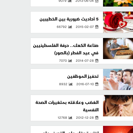
9079
2013-06-04
5 أحاديث ضرورية بين الخطيبين
66792
2015-02-07
صناعة الكعك.. حرفة الفلسطينيين
في عيد الفطر (بالصور)
7070
2014-07-28
تحفيز الموظفين
8932
2016-07-10
الغضب وعلاقته بمتغيرات الصحة
النفسية
12768
2012-12-28