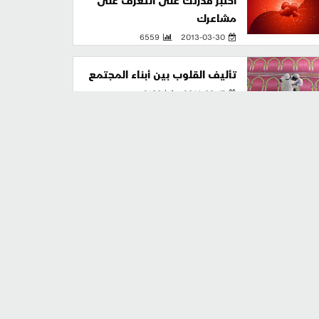
اختبر قدرتك على التعرف على
مشاعرك
6559
2013-03-30
تأليف القلوب بين أبناء المجتمع
9130
2014-03-17
شعور الطفل بالإمتنان
8802
2014-04-21
صفات المؤمنين في القرآن
2014-10-18
13316
أسرة البلاغ
القرآن والذات الإنسانية
9198
2015-10-17