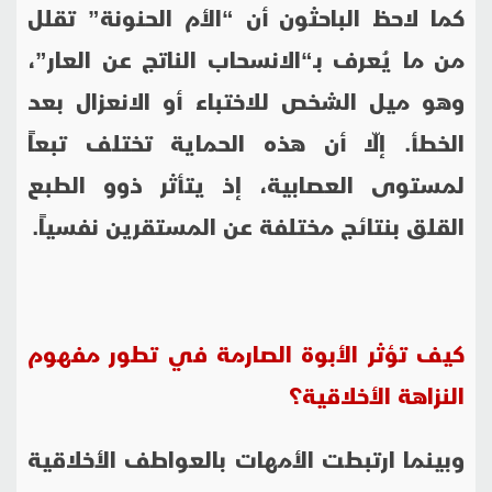
كما لاحظ الباحثون أن “الأم الحنونة” تقلل
من ما يُعرف بـ“الانسحاب الناتج عن العار”،
وهو ميل الشخص للاختباء أو الانعزال بعد
الخطأ. إلّا أن هذه الحماية تختلف تبعاً
لمستوى العصابية، إذ يتأثر ذوو الطبع
القلق بنتائج مختلفة عن المستقرين نفسياً.
كيف تؤثر الأبوة الصارمة في تطور مفهوم
النزاهة الأخلاقية؟
وبينما ارتبطت الأمهات بالعواطف الأخلاقية