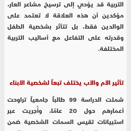
التربية قد يؤدي إلى ترسيخ مشاعر العار،
مؤكدين أن هذه العلاقة لا تعتمد على
الوالدين فقط، بل تتأثر بشخصية الطفل
وقدرته على التفاعل مع أساليب التربية
المختلفة.
تأثير الأم والأب يختلف تبعاً لشخصية الأبناء
شملت الدراسة 99 طالباً جامعياً تراوحت
أعمارهم حول 20 عامًا، وأُجريت عبر
استبيانات تقيس السمات الشخصية ضمن