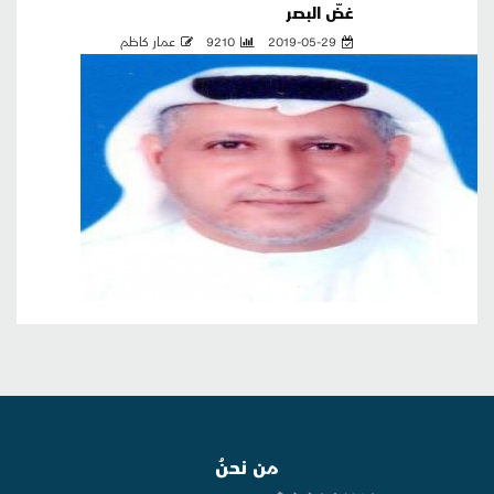
غضّ البصر
2019-05-29
9210
عمار كاظم
من نحنُ