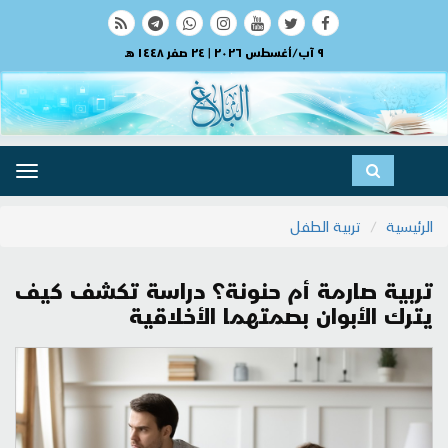
٩ آب/أغسطس ٢٠٢٦ | ٢٤ صفر ١٤٤٨ هـ
ggle
ation
الرئيسية
تربية الطفل
تربية صارمة أم حنونة؟ دراسة تكشف كيف
يترك الأبوان بصمتهما الأخلاقية