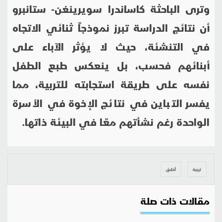
وترى الباحثة كاساندرا سويرينغن
‑
ستانبرو
أن
نتائج
الدراسة
تبرز
نموذجاً
ثنائي الاتجاه
في التنشئة، حيث لا يؤثر الآباء على
أبنائهم فحسب، بل ينعكس طبع الطفل
نفسه على طريقة استجابته للتربية، مما
يفسر التباين في نتائج الإخوة في الأسرة
الواحدة رغم نشأتهم معًا في البيئة ذاتها.
تربية
أخلاق
مقالات ذات صلة