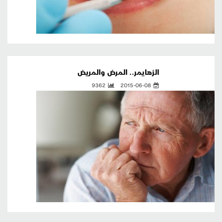
الزهايمر.. المرض والمريض
9362
2015-06-08