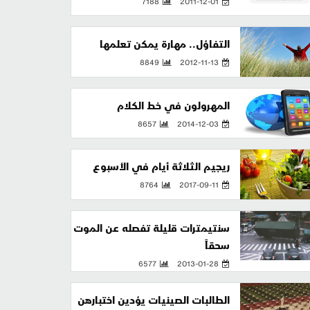
7188
2011-12-01
التفاؤل.. مهارة يمكن تعلمها
8849
2012-11-13
المهرولون في خط الكلام
8657
2014-12-03
ريجيم الثلاثة أيام في الأسبوع
8764
2017-09-11
سنتيمترات قليلة تفصله عن الموت
سحقاً
6577
2013-01-28
الطالبات الصينيات يؤدين اختبارهن