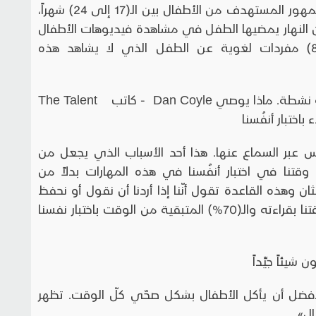
على كمية المفردات اللغوية التي يكتسبها الجمهور المستهدف من الأطفال بين الـ(17 إلى 24) شهراً،
ن النهار يمضيها الطفل في مشاهدة فيديوهات الأطفال
تقلّل من قدرته الفهمية بمعدل (6 إلى 8) مفردات لغوية عن الطفل الذي لا يشاهد هذه
التعلم الحقيقي ليس عملية خاملة بل عملية نشطة. ماذا يوصي Dan Coyle - كاتب The Talent
وليس عبر السماع عنها. هذا أحد الأسباب الذي يجعل من
وقتنا في اختبار أنفُسنا في هذه المهارات بدلاً من
ن وهذه القاعدة تقول أنّنا إذا أردنا أن نقول أو نحفظ
مقطع ما فمن الأفضل أن نمضي 30% من وقتنا بقراءته والـ(70%) المتبقية من الوقت باختبار نفسنا
ئاً جيِّداً
أفضل أن يأكل الأطفال بشكل صحّي كلّ الوقت. تظهر
ال».