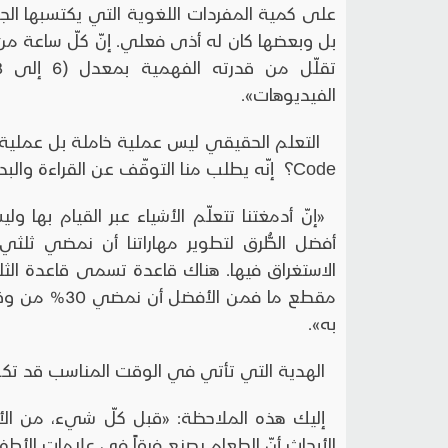
بل وبعضها كان له أذى فعلي. إنّ كلّ ساعة م
الفيديوهات».
Code؟ إنّه يطلب منا التوقّف عن القراءة والبدء باختبار أنفُسنا
«إنّ أدمغتنا تتعلّم الأشياء عبر القيام بها 
أفضل الطُّرق لتطوير مهاراتنا أن نمضي ثلثي 
الاستغراق فيها. هناك قاعدة تسمى قاعدة الثلثا
به».
الهدية التي تأتي في الوقت المناسب قد تكون شي
إليك هذه الملاحظة: «قبل كلّ شيء، من ال
الأبحاث أنّ الطعام يصنع فرقاً في علامات الأطف