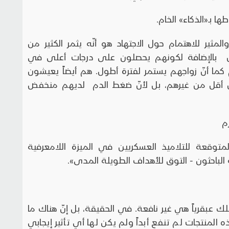
ها بـ«الذكاء» الخام.
مثير للاهتمام حول الاجتهاد هو أنّه يثمر الكثير من
ون بالإضافة لكونهم يحصلون على درجات أعلى في
ئم كما أنّ زواجهم يستمر لفترة أطول. هم أيضاً يعيشون
ن أقل من غيرهم، بل لأنّ ضغط الدم لديهم منخفض
م
ت المتوقعة للتلاميذ العسكريين في الميزة اللامعرفية
ُ الباحثون - التوق للأهداف الطويلة المدى».
ك عبقرياً هي غير نافعة. في الحقيقة، بل إنّ هناك ما
ه المنتجات لم تنفع أبداً ولم يكن لها أي تأثير إيجابي