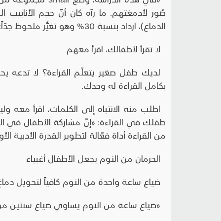
صُور لأدمغتهم. ما رآه كان أنّ حجم الأنابي
الدماغ)، ازداد بنسبة 30% وهو تغيُّر ملحوظ جدّاً»
لا تقرأ لأطفالك، اقرأ معهم
لديك طفل صغير يتعلّم القراءة؟ لا تدعه يحد
بكامل القراءة له وحدك.
اطلب منه الانتباه إلى الكلمات، اقرأ معه ول
طفلك في القراءة: «إنّ مشاركة الأطفال في القر
من القراءة أداة فعّالة لتطوير القدرة الأدبية الأ
الحرمان من النوم يجعل الأطفال أغبياء
ضياع ساعة واحدة من النوم كافياً لتحويل دما
«ضياع ساعة من النوم يساوي ضياع سنتين من الن