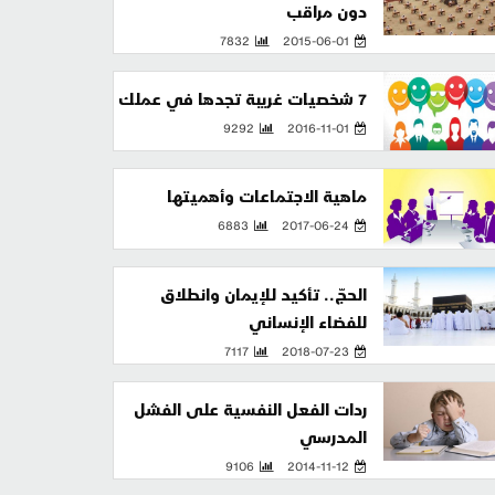
دون مراقب
7832
2015-06-01
7 شخصيات غريبة تجدها في عملك
9292
2016-11-01
ماهية الاجتماعات وأهميتها
6883
2017-06-24
الحجّ.. تأكيد للإيمان وانطلاق
للفضاء الإنساني
7117
2018-07-23
ردات الفعل النفسية على الفشل
المدرسي
9106
2014-11-12