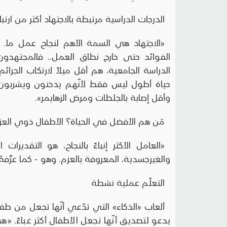
الدرجات الدراسية مرتبطة بالاجتهاد أكثر من ارتباط
«الاجتهاد هي السمة الأهم لنجاح عمل ما. وال
الفوائد حتى خارج نطاق العمل.. فالمجتهد
الدراسة الجامعية، هم أقل ميلاً لارتكاب الجرا
حياة أطول ليس فقط لأنّهم يدخنون ويشربو
وأقل إصابة بالجلطات ومرض الزهايمر».
مَن هم الأفضل في الحياة؟ الأطفال ذوي العز
«العامل الأكثر إنباءً بالنجاح، هو التقديرا
والغيرجسدية، المعروفة بالعزم. وهو - كما عرَّفه
التعلّم عملية نشطة
ألعاب «الذكاء» التي تدّعي أنّها تجعل من طفل
يدعو لتصديق أنّها تجعل الأطفال أكثر غباءً. «هذ