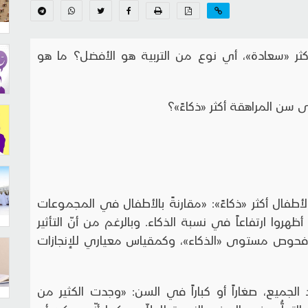
ثر «سعادة»، أي نوع من التربية هو الأفضل؟ ما هو
سن المراهقة أكثر «ذكاءً»؟
طفال أكثر «ذكاءً»: «مقارنةً بالأطفال في المجموعات
وا ارتفاعاً في نسبة الذكاء. وبالرغم من أنّ التأثير
 على فحوص مستوى «الذكاء»، وكمقياس معياري للإنجازات
لجميع، صغاراً أو كباراً في السن: «وجدت الكثير من