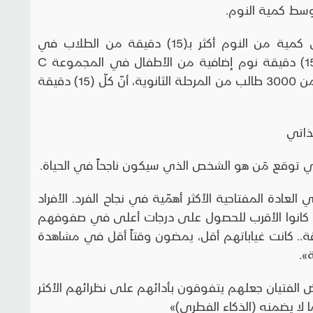
توسط كمية النوم.
«المراهقون من المجموعة A يحصلون على كمية من النوم أكثر بـ(15) دقيقة من الطلاب في
المجموعة B والذين بدورهم يحصلون على (15) دقيقة نوم إضافية من الأطفال في المجموعة C
وهكذا… أثبتت بيانات دراسة معتمدة على أكثر من 3000 طالب من المرحلة الثانوية، أنّ كلّ (15) دقيقة
لذاتي
ي توقع مَن هو الشخص الذي سيكون ناجحاً في الحياة.
 العادة المفتاحية الأكثر أهمّية في نجاح الفرد. الأفراد
دة كانوا الأقرب للحصول على درجات أعلى في صفوفهم
 كانت غياباتهم أقل، يمضون وقتاً أقل في مشاهدة
».
بعض الفتيان جعلهم يتفوقون بأدائهم على نظرائهم الأكثر
ا لا يضمنه (الذكاء الفطري)»