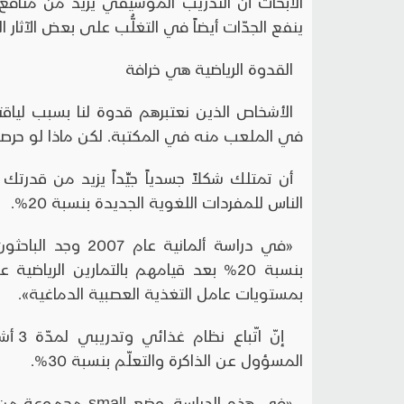
الأبحاث أنّ التدريب الموسيقي يزيد من منافع 
ينفع الجدّات أيضاً في التغلُّب على بعض الآثار ا
القدوة الرياضية هي خرافة
الأشخاص الذين نعتبرهم قدوة لنا بسبب لياق
في الملعب منه في المكتبة. لكن ماذا لو حرصت
أن تمتلك شكلاً جسدياً جيِّداً يزيد من قدرتك 
الناس للمفردات اللغوية الجديدة بنسبة 20%.
«في دراسة ألمانية 
بنسبة 20% بعد قيامهم بالتمارين الريا
بمستويات عامل التغذية العصبية الدماغية».
إنّ ا
المسؤول عن الذاكرة والتعلّم بنسبة 30%.