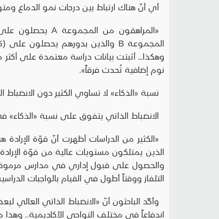
أي أنّ هناك ارتباط بين درجات نمو الدماغ وم
نوم إضافية تُحدث فرقاً».
نسبة «الذكاء» لا تساوي الكثير دون الانضباط ا
الانضباط الذاتي يتفوق على نسبة «الذكاء» ف
«الكثير من الدراسات أظهرت أنّ قوّة الإرادة هي
الذين يمتلكون مستويات عالية من قوّة الإرا
والحصول على قبول إداري في مدارس مرموقة..
التلفاز ووقتاً أطول في القيام بالواجبات الدراسية
وأكّد الباحثون أنّ «الانضباط الذاتي العالي ل
اندفاعاً في مختلف النواحي الأكاديمية.. وهذا م