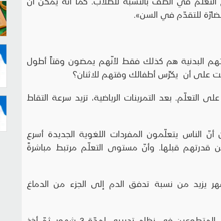
التعلُّم في الصف بالنسبة للطلّاب. كما أنّه يمكن أن
لضارّة للتقدّم في السن».
تهم البدنية هم كذلك فقط لأنّهم يمضون وقتاً أطول
 على أن يكرِّس أطفالك وقتهم للاثنان؟
على التعلّم. بعد التمرينات الرياضية، تزيد سرعة التقاط
عام 2007 وجد الباحثون أنّ الناس يتعلّمون المفردات اللغوية الجديدة أسرع
ضية عن قدرتهم قبلها. وأنّ مستوى التعلّم مرتبط مباشرةً
تّباع نظام غذائي وتدريبي لمدّة 3 أشهر يزيد من نسبة تدفق الدم إلى الجزء من الدماغ
«في هذه الدراسة، وضع small مجموعة من المتطوعين في نظام تدريبي لمدّة 3 شهور، ثمّ أخذ