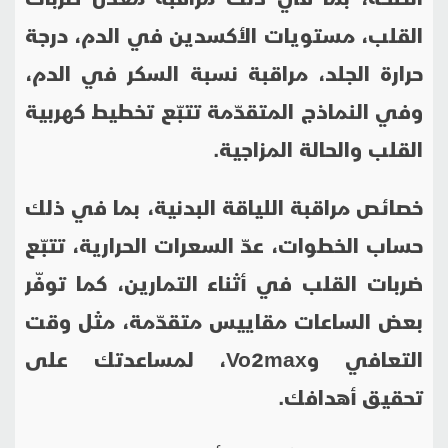
القلب، مستويات الأكسدين في الدم، درجة
حرارة الجلد، مراقبة نسبة السكر في الدم،
وفي النماذج المتقدّمة تتبّع تخطيط كهربية
القلب والحالة المزاجية.
خصائص مراقبة اللياقة البدنية، بما في ذلك
حساب الخطوات، عدّ السعرات الحرارية، تتبّع
ضربات القلب في أثناء التمارين، كما توفّر
بعض الساعات مقاييس متقدّمة، مثل وقت
التعافي و
Vo2max
، لمساعدتك على
تحقيق أهدافك.