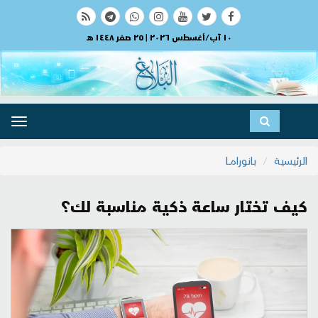
١٠ آب/أغسطس ٢٠٢٦ | ٢٥ صفر ١٤٤٨ هـ
ggle
ation
الرئيسية
بانورامــا
كيف تختار ساعة ذكية مناسبة لك؟