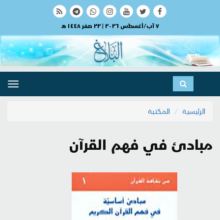
٧ آب/أغسطس ٢٠٢٦ | ٢٢ صفر ١٤٤٨ هـ
ggle
ation
الرئيسية
المكتبة
مبادئ في فهم القرآن