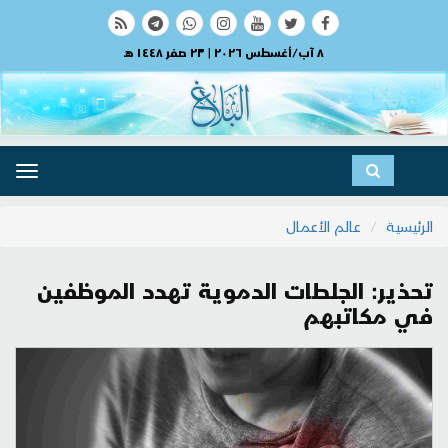
٨ آب/أغسطس ٢٠٢٦ | ٢٣ صفر ١٤٤٨ هـ
ggle
ation
الرئيسية
عالم الأعمال
تحذير: الجلطات الدموية تهدد الموظفين
في مكاتبهم