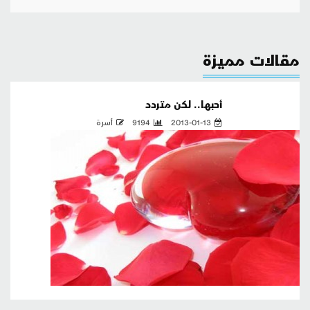
مقالات مميزة
أحبها.. لكن متردد
2013-01-13
9194
أسرة