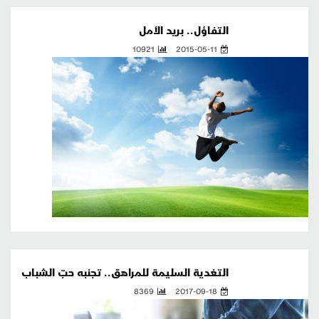
التفاؤل.. بريد الأمل
10921
2015-05-11
التغدية السليمة للمراهق.. تجنبه حبّ الشباب
8369
2017-09-18