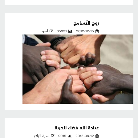
روح التّسامح
2012-12-15
35331
أسرة
عبادة الله فضاء للحرية
2015-08-12
9015
أسرة البلاغ