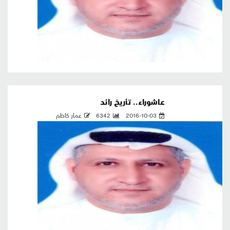
عاشوراء.. تأريخ رائد
2016-10-03
6342
عمار كاظم