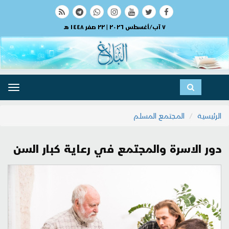
٧ آب/أغسطس ٢٠٢٦ | ٢٢ صفر ١٤٤٨ هـ
ggle
ation
الرئيسية
المجتمع المسلم
دور الاسرة والمجتمع في رعاية كبار السن