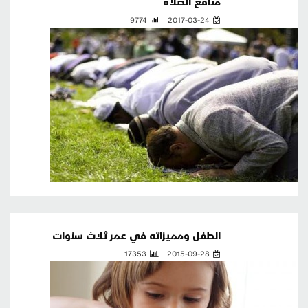
منافع الصلاة
9774
2017-03-24
الطفل ومميزاته في عمر ثلاث سنوات
17353
2015-09-28