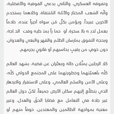
وتفوقه العسكري، والثاني يدعي الفوقية والأفضلية،
وأنّه الشعب المختار والأُمّة المُنتقاة، وكلاهما يستخدم
الآخرين عبيداً، ويؤمن بكلِّ مَن سواه أجيراً عنده، خادماً
يعمل لديه بالسخرة، أو حماراً يمتطيه وقت الحاجة،
وبحجة التفوق يمارسان الظلم والقهر والبغي والعدوان،
دون خوفٍ من رقيبٍ يحاسبهم أو قانونٍ يجرمهم.
كلا الرجلين يمثِّلان حالة ويعبِّران عن قضية، يشهد العالم
كلّه بأهميّتهما وخطورتهما على المجتمع الدولي كلّه،
وعلى الأمن والسلم العالمي، وعلى الاستقرار والازدهار
الذي يتطلّع إليهم سكان الأرض جميعاً، لكنّ دول العالم
غير جادة في التعامل مع قضايا الحقّ والعدل، وغير
معنية بمواجهة الظالمين والمعتدين، خوفاً منهم أو