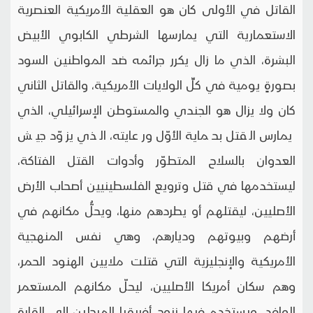
القاتل في الأولى كان هو العقلية الأمريكية العنصرية
الاستعمارية التي يمارسها الشرطي الكابوي الأبيض
البشرة، الذي ما زال يكرر جرائمه ضد المواطنين السود
بصورةٍ يومية في كلِّ الولايات الأمريكية، والقاتل الثاني
كان ولا يزال هو الجندي والمستوطن الإسرائيلي، الذي
يمارس القتل بحماية الأوّل ورعايته، الذي يزوّد جيش
العدوان بالسلاح المتطوّر وأدوات القتل الفتاكة،
ليستخدمها في قتل وترويع الفلسطينيين أصحاب الأرض
الأصليين، ليقتلهم أو يطردهم منها، ويحلُّ مكانهم في
أرضهم وبيوتهم وديارهم، وهي نفس المنهجية
الأمريكية والإنجليزية التي قتلت ملايين الهنود الحمر،
وهم سكان أمريكا الأصليين، ليحلّ مكانهم المستعمر
الوافد، ويستخدم فيها زنوج أفريقيا المرحلين إلى القارة