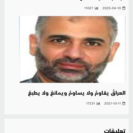
11027
2025-04-10
العراقُ يقاومُ ولا يساومُ ويمانعُ ولا يطبعُ
17231
2021-10-11
تعليقات