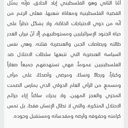
أمّا الثاني وهو الفلسطيني إياد الحلاق، فإنّه يمثِّل
القضية الفلسطينية ومعاناة شعبها، فعلى الرغم من
أنّه من ذوي الاحتياجات الخاصّة، ولا يشكّل خطراً على
حياة الجنود الإسرائيليين ومستوطنيهم، إلّا أنّ نيران الغدر
طالته ورصاصات الجبن والعنصرية قتلته، وهي نفس
السياسة العنصرية التي تتبعها سلطات الاحتلال ضد
الفلسطينيين عموماً، فهي تستهدفهم جميعاً صغاراً
وكباراً، ورجالاً ونساءً، ومرضى وأصحاءً، على مرأى
ومسمعٍ من الرأي العام الدولي الذي يمارس الصمت
المخزي والعجز المهين، ولا يحرك ساكناً إزاء جرائم
الاحتلال المتكررة، والتي لا تطال الإنسان فقط، بل تمس
كرامته وحقوقه وأرضه ومقدساته ومستقبل وجوده.