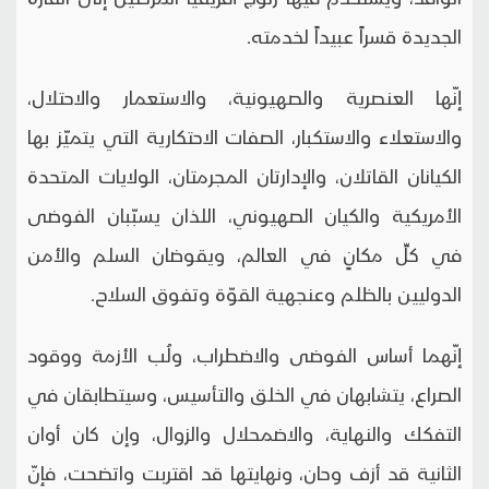
الجديدة قسراً عبيداً لخدمته.
إنّها العنصرية والصهيونية، والاستعمار والاحتلال،
والاستعلاء والاستكبار، الصفات الاحتكارية التي يتميّز بها
الكيانان القاتلان، والإدارتان المجرمتان، الولايات المتحدة
الأمريكية والكيان الصهيوني، اللذان يسبّبان الفوضى
في كلِّ مكانٍ في العالم، ويقوضان السلم والأمن
الدوليين بالظلم وعنجهية القوّة وتفوق السلاح.
إنّهما أساس الفوضى والاضطراب، ولُب الأزمة ووقود
الصراع، يتشابهان في الخلق والتأسيس، وسيتطابقان في
التفكك والنهاية، والاضمحلال والزوال، وإن كان أوان
الثانية قد أزف وحان، ونهايتها قد اقتربت واتضحت، فإنّ