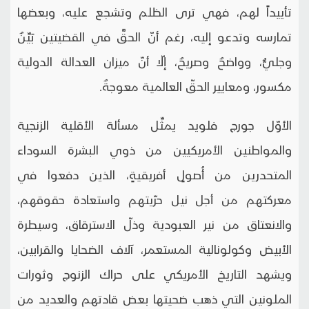
تأييداً لهم، فهي ترى الظلم وتشجع عليه، وبعضها
تمارسه وتدعو إليه، رغم أنّ الحقَّ في القضيتين بَيِّنٌ
وجليٌّ، وواضحٌ وصريحٌ، إلّا أنّ ميزان العدالة الدولية
مكسور، ومعايير الحقّ العالمية معوجةٌ.
الأوّل جورج فلويد يمثِّل مسألة الأقلية الزنجية
والمواطنين الأمريكيين من ذوي البشرة السوداء
المتحدرين من أُصولٍ أفريقيةٍ، الذين دفعوا في
معركتهم من أجل نيل حرّيتهم واستعادة حقوقهم،
والانعتاق من نير العبودية وذلّ الاسترقاق، وسيطرة
الأبيض وكولونالية المستعمر، آلاف الضحايا والقرابين،
ويشهد التاريخ الأمريكي على حراك الزنوج وثورات
الملونين التي ذهب ضحيتها بعض قادتهم والعديد من