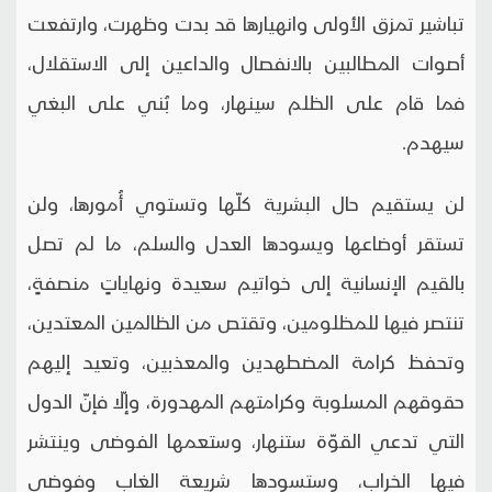
تباشير تمزق الأولى وانهيارها قد بدت وظهرت، وارتفعت
أصوات المطالبين بالانفصال والداعين إلى الاستقلال،
فما قام على الظلم سينهار، وما بُني على البغي
سيهدم.
لن يستقيم حال البشرية كلّها وتستوي أُمورها، ولن
تستقر أوضاعها ويسودها العدل والسلم، ما لم تصل
بالقيم الإنسانية إلى خواتيم سعيدة ونهاياتٍ منصفةٍ،
تنتصر فيها للمظلومين، وتقتص من الظالمين المعتدين،
وتحفظ كرامة المضطهدين والمعذبين، وتعيد إليهم
حقوقهم المسلوبة وكرامتهم المهدورة، وإلّا فإنّ الدول
التي تدعي القوّة ستنهار، وستعمها الفوضى وينتشر
فيها الخراب، وستسودها شريعة الغاب وفوضى