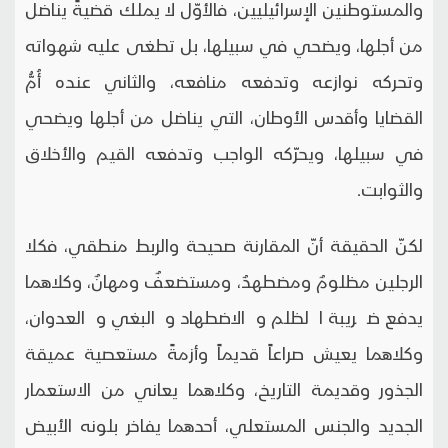
والمستوطنين الإسرائيليين، فالأوّل لا يملك قضيةً يناضل
من أجلها، ويضحي في سبيلها، بل تطغى عليه شهواته
وتحركه نوازعه وتدفعه منافعه، والثاني عنده أُمُّ
القضايا وأقدس الأوطان، التي يناضل من أجلها ويضحي
في سبيلها، ويحرّكه الواجب وتدفعه القيم والأخلاق
والثوابت.
لكنّ الحقيقة أنّ المقارنة صحيحة والربط منطقي، فكلا
الرجلين مظلومٌ ومضطهدٌ، ومستضعفٌ ومهانٌ، وكلاهما
يدفع ضريبة الظلم والاضطهاد والبغي والعدوان،
وكلاهما يعيش صراعاً قديماً وأزمةً مستعصية عميقة
الجذور وقديمة التاريخ، وكلاهما يعاني من الاستعمار
الجديد والجنس المستعلي، أحدهما يفاخر بلونه الأبيض