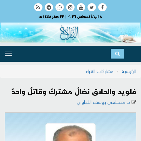
٨ آب/أغسطس ٢٠٢٦ | ٢٣ صفر ١٤٤٨ هـ
ggle
ation
الرئيسية
مشاركات القراء
فلويد والحلاق نضالٌ مشتركٌ وقاتلٌ واحدٌ
د. مصطفى يوسف اللداوي