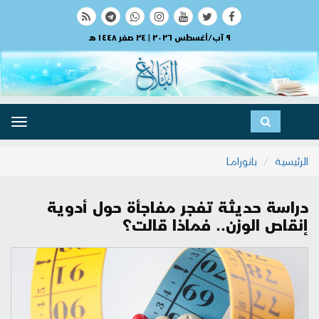
٩ آب/أغسطس ٢٠٢٦ | ٢٤ صفر ١٤٤٨ هـ
ggle
ation
الرئيسية
بانورامــا
دراسة حديثة تفجر مفاجأة حول أدوية
إنقاص الوزن.. فماذا قالت؟