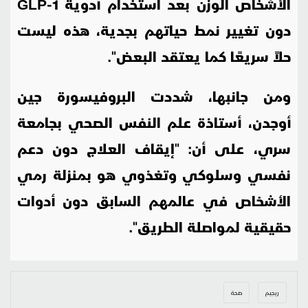
الأشخاص الوزن بعد استخدام أدوية
GLP-1
دون تغيير نمط حياتهم بجدية، هذه ليست
حلاً سريعًا كما يعتقد البعض".
ومن جانبها، شددت البروفيسورة جين
أوجدن، أستاذة علم النفس الصحي بجامعة
سري، على أن: "إيقاف العلاج دون دعم
نفسي وسلوكي وتغذوي هو بمنزلة رمي
الأشخاص في عالمهم السابق دون أدوات
حقيقية لمواصلة الطريق".
ريجيم
صحة