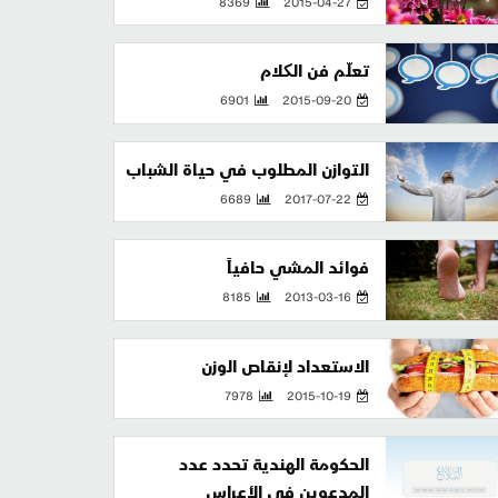
8369
2015-04-27
تعلّم فن الکلام
6901
2015-09-20
التوازن المطلوب في حياة الشباب
6689
2017-07-22
فوائد المشي حافياً
8185
2013-03-16
الاستعداد لإنقاص الوزن
7978
2015-10-19
الحكومة الهندية تحدد عدد
المدعوين في الأعراس