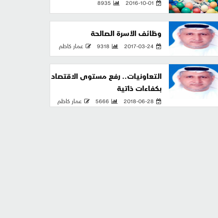
8935
2016-10-01
وظائف الأسرة الصالحة
2017-03-24
9318
عمار كاظم
التعاونيات.. رفع مستوى الاقتصاد
بكفاءات ذاتية
2018-06-28
5666
عمار كاظم