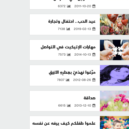
6372
2011-10-20
عيد الحب.. احتفال وتجارة
7138
2019-02-13
مهارات الإتيكيت في التواصل
7573
2014-10-13
مرِّغوا نهدَيَّ بعِطرِهِ الأزرقِ
7807
2012-08-26
صداقة
6615
2013-12-10
علموا طفلكم كيف يرفه عن نفسه