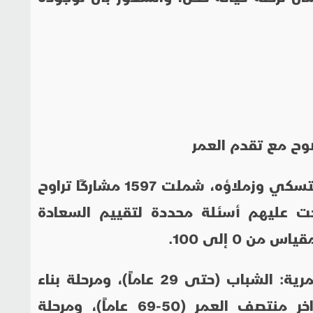
ضوح مع تقدم العمر
في دراسة حديثة قادها الباحث كارويتسكي وزملاؤه، شملت 1597 مشاركًا تراوح
 إلى 99 عاماً، طُرحت عليهم أسئلة محددة لتقييم السعادة
ن 0 إلى 100.
وقُسم المشاركون إلى أربع فئات عمرية: الشباب (حتى 29 عاماً)، ومرحلة بناء
الأسرة والمهنة (30-49 عاماً)، وأواخر منتصف العمر (50-69 عاماً)، ومرحلة