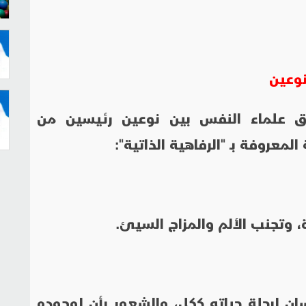
نوعين
رق علماء النفس بين نوعين رئيسين من
معروفة بـ "الرفاهية الذاتية":
 وتجنب الألم والمزاج السيئ.
ان لرحلة حياته ككل، والشعور بأن لوجوده