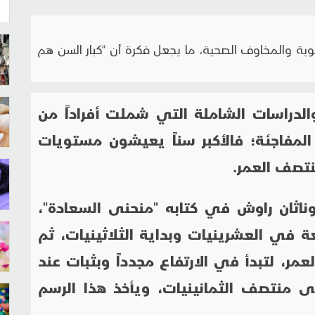
يوية والمخاوف الصحية، ما يجعل فكرة أن "كبار السن هم
لدراسات الشاملة التي شملت أفراداً من
ة المفاجئة؛ فالأكبر سناً يعيشون مستويات
تصف العمر.
وناثان راوش في كتابه "منحنى السعادة"،
 في العشرينيات وبداية الثلاثينيات، ثم
 لتبدأ في الارتفاع مجدداً وبثبات عند
د حتى منتصف الثمانينيات، ويأخذ هذا الرسم