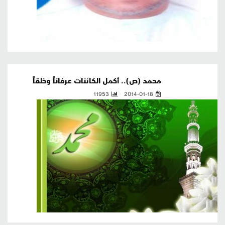
محمد (ص).. أكمل الكائنات عرفاناً وخلقاً
11953
2014-01-18