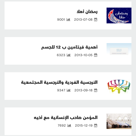
رمضان أهلا
9001
2013-07-08
أهمية فيتامين ب 12 للجسم
6323
2013-10-05
النرجسية الفردية والنرجسية المجتمعية
9347
2013-09-18
المؤمن صاحب الإنسانية مع أخيه
7692
2015-12-19