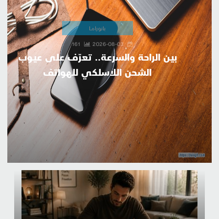
بانورامــا
161
2026-08-03
بين الراحة والسرعة.. تعرّف على عيوب
الشحن اللاسلكي للهواتف