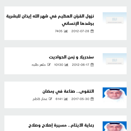
نزول القرآن العظيم في شهر الله إيذان للبشرية
برشدها الإنساني
7405
2012-07-28
سندريلا و زمن الحواديت
2012-06-17
10130
ماهر طلبه
التقوى.. صناعة في رمضان
2017-05-30
6141
عمار كاظم
رعاية الأيتام.. مسيرة إصلاح وصلاح