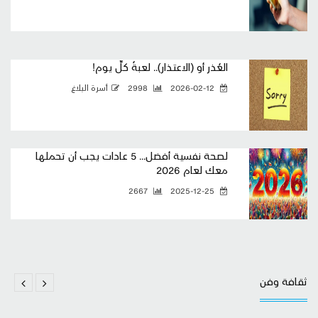
العُذر أو (الاعتذار).. لعبةُ كلِّ يوم!
2026-02-12
2998
أسرة البلاغ
لصحة نفسية أفضل... 5 عادات يجب أن تحملها
معك لعام 2026
2667
2025-12-25
ثقافة وفن