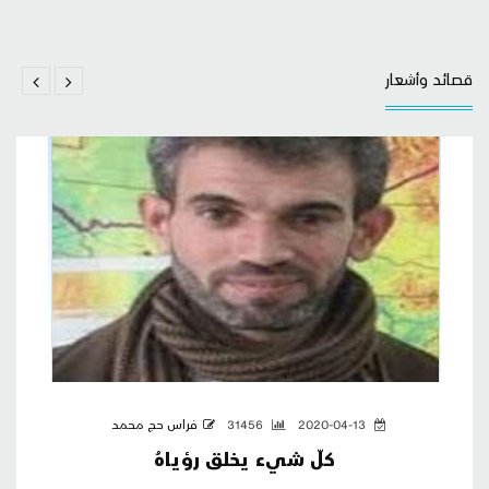
قصائد وأشعار
2020-04-13
31456
فراس حج محمد
كلّ شيء يخلق رؤياهُ